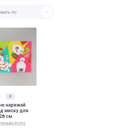
овать по
0
не наряжай
д миску для
28 см
00068535255