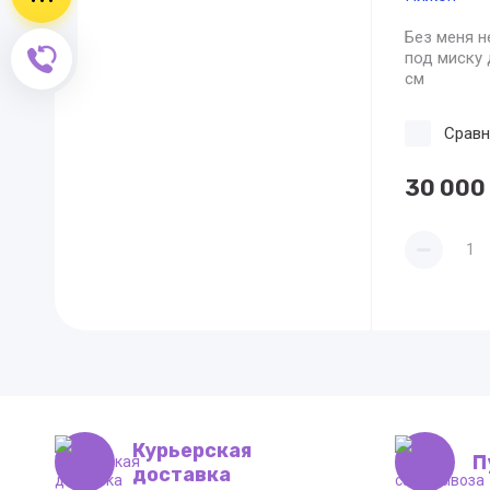
Без меня н
Обратный звонок
под миску 
см
Сравн
30 000
Курьерская
П
доставка