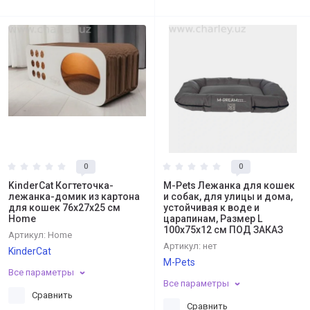
0
0
KinderCat Когтеточка-
M-Pets Лежанка для кошек
лежанка-домик из картона
и собак, для улицы и дома,
для кошек 76x27x25 см
уcтойчивая к воде и
Home
царапинам, Размер L
100x75x12 см ПОД ЗАКАЗ
Артикул:
Home
Артикул:
нет
KinderCat
M-Pets
Все параметры
Все параметры
Сравнить
Сравнить