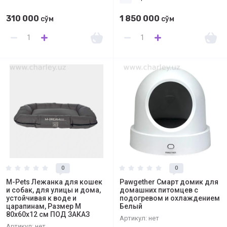
310 000
1 850 000
сўм
сўм
0
0
M-Pets Лежанка для кошек
Pawgether Смарт домик для
и собак, для улицы и дома,
домашних питомцев с
уcтойчивая к воде и
подогревом и охлаждением
царапинам, Размер M
Белый
80x60x12 см ПОД ЗАКАЗ
Артикул:
нет
Артикул:
нет