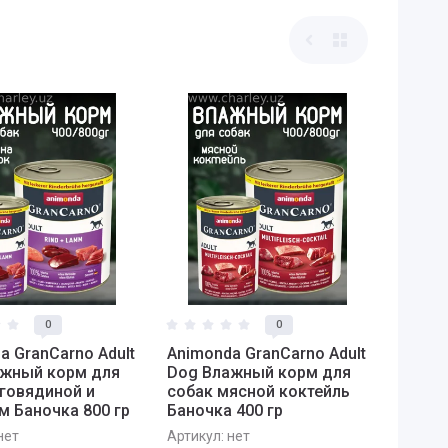
0
0
a GranCarno Adult
Animonda GranCarno Adult
ажный корм для
Dog Влажный корм для
 говядиной и
собак мясной коктейль
м Баночка 800 гр
Баночка 400 гр
нет
Артикул:
нет