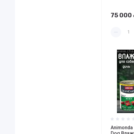
75 000
Animonda 
Dog Влаж