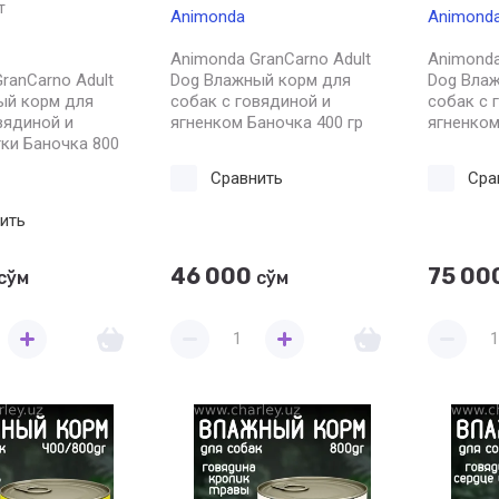
т
Animonda
Animond
Animonda GranCarno Adult
Animonda
ranCarno Adult
Dog Влажный корм для
Dog Вла
ый корм для
собак c говядиной и
собак c 
вядиной и
ягненком Баночка 400 гр
ягненком
ки Баночка 800
Сравнить
Сра
ить
46 000
75 00
сўм
сўм