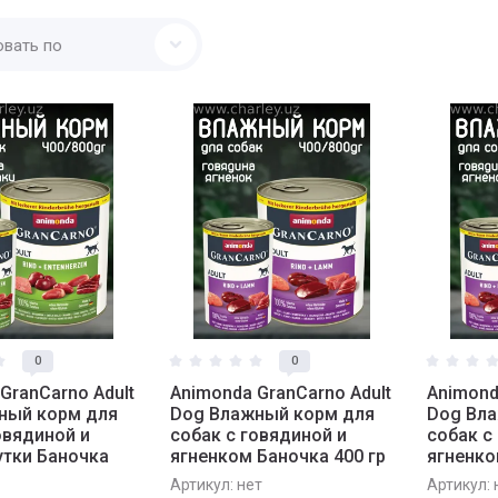
овать по
0
0
GranCarno Adult
Animonda GranCarno Adult
Animond
ный корм для
Dog Влажный корм для
Dog Вл
овядиной и
собак c говядиной и
собак c
утки Баночка
ягненком Баночка 400 гр
ягненко
Артикул:
нет
Артикул: