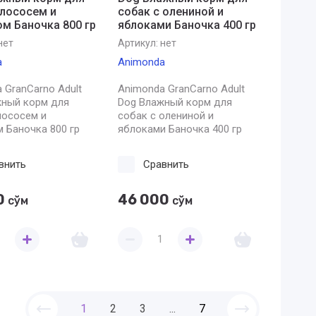
 лососем и
собак с олениной и
м Баночка 800 гр
яблоками Баночка 400 гр
нет
Артикул:
нет
a
Animonda
 GranCarno Adult
Animonda GranCarno Adult
жный корм для
Dog Влажный корм для
лососем и
собак с олениной и
 Баночка 800 гр
яблоками Баночка 400 гр
внить
Сравнить
0
46 000
сўм
сўм
1
2
3
...
7