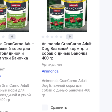
0
0
a GranCarno Adult
Animonda GranCarno Adult
ажный корм для
Dog Влажный корм для
 говядиной и
собак с дичью Баночка
 утки Баночка
400 гр
Артикул:
нет
нет
Animonda
a
Animonda GranCarno Adult
 GranCarno Adult
Dog Влажный корм для
жный корм для
собак с дичью Баночка 400
говядиной и уткой
гр
400 гр
Сравнить