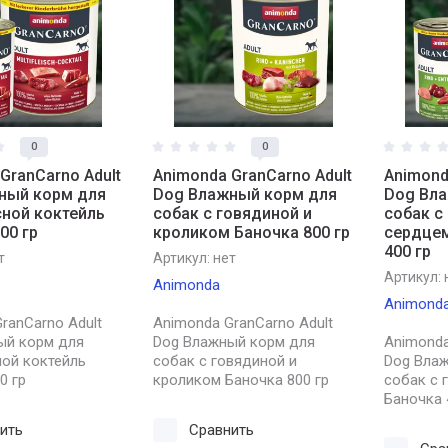
0
0
GranCarno Adult
Animonda GranCarno Adult
Animond
ный корм для
Dog Влажный корм для
Dog Вл
сной коктейль
собак с говядиной и
собак с
00 гр
кроликом Баночка 800 гр
сердцем
400 гр
т
Артикул:
нет
Артикул:
Animonda
Animond
ranCarno Adult
Animonda GranCarno Adult
ый корм для
Dog Влажный корм для
Animonda
ной коктейль
собак с говядиной и
Dog Вла
0 гр
кроликом Баночка 800 гр
собак с 
Баночка 
ить
Сравнить