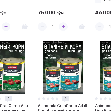
Сра
75 000
46 00
сўм
сўм
0
0
GranCarno Adult
Animonda GranCarno Adult
Animond
ный корм для
Dog Влажный корм для
Dog Вл