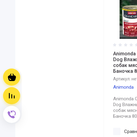
Animonda 
Dog Влаж
собак мя
Баночка 8
Корзина пуста
Артикул:
не
Animonda
Сравнение пусто
Animonda G
Dog Влажн
собак мяс
Обратный звонок
Баночка 80
Сравн