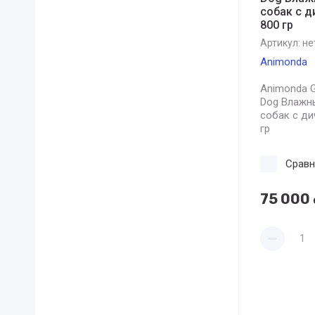
собак с 
800 гр
Артикул:
не
Animonda
Animonda G
Dog Влажн
собак с ди
гр
Сравн
75 000