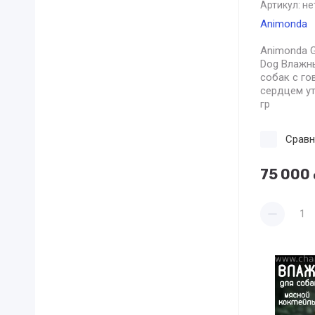
Артикул:
не
Animonda
Animonda G
Dog Влажн
собак c го
сердцем ут
гр
Сравн
75 000