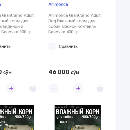
a
Animonda
 GranCarno Adult
Animonda GranCarno Adult
жный корм для
Dog Влажный корм для
говядиной и
собак мясной коктейль
 Баночка 800 гр
Баночка 400 гр
внить
Сравнить
0
46 000
сўм
сўм