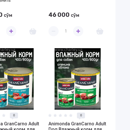
внить
0
46 000
сўм
сўм
0
0
a GranCarno Adult
Animonda GranCarno Adult
ажный корм для
Dog Влажный корм для