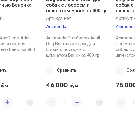
дичью Баночка
собак с лососем и
собак с
шпинатом Баночка 400 гр
шпинато
т
Артикул:
нет
Артикул:
Animonda
Animond
ranCarno Adult
Animonda GranCarno Adult
Animonda
ый корм для
Dog Влажный корм для
Dog Вла
чью Баночка 800
собак с лососем и
собак с 
шпинатом Баночка 400 гр
шпинатом
ить
Сравнить
Сра
46 000
75 00
сўм
сўм