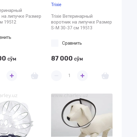
Trixie
етеринарный
 на липучке Размер
Trixie Ветеринарный
см 19512
воротник на липучке Размер
S-M 30-37 см 19513
внить
Сравнить
00
87 000
сўм
сўм