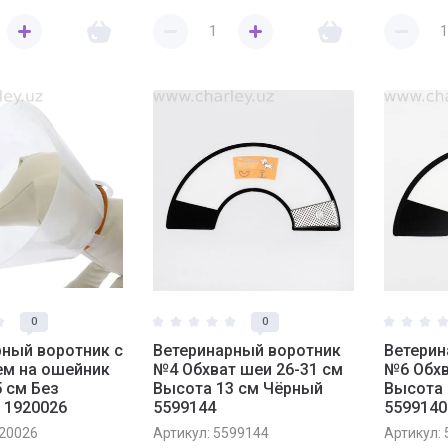
0
0
рный воротник с
Ветеринарный воротник
Ветерин
ем на ошейник
№4 Обхват шеи 26-31 см
№6 Обхв
 см Без
Высота 13 см Чёрный
Высота 
 1920026
5599144
5599140
20026
Артикул:
5599144
Артикул: