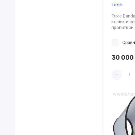
Trixie
Trixie Ban
кошек и со
пропиткой 
Сравн
30 000