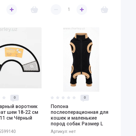
0
0
арный воротник
Попона
ат шеи 18-22 см
послеоперационная для
11 см Чёрный
кошек и маленькие
пород собак Размер L
5599140
Артикул:
нет