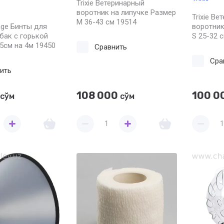
Trixie Ветеринарный
воротник на липучке Размер
Trixie В
M 36-43 см 19514
dage Бинты для
воротник
бак с горькой
S 25-32 
5см на 4м 19450
Сравнить
Сра
ить
108 000
100 0
сўм
сўм