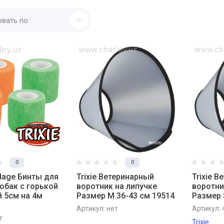
овать по
0
0
ndage Бинты для
Trixie Ветеринарный
Trixie 
обак с горькой
воротник на липучке
воротни
 5см на 4м
Размер M 36-43 см 19514
Размер 
Артикул:
нет
Артикул:
т
Trixie