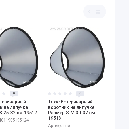
0
0
Ветеринарный
Trixie Ветеринарный
к на липучке
воротник на липучке
S 25-32 см 19512
Размер S-M 30-37 см
19513
4011905195124
Артикул:
нет