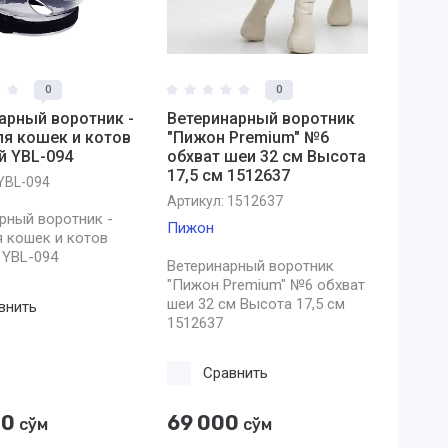
0
0
арный воротник -
Ветеринарный воротник
я кошек и котов
"Пижон Premium" №6
 YBL-094
обхват шеи 32 см Высота
17,5 см 1512637
YBL-094
Артикул:
1512637
рный воротник -
Пижон
 кошек и котов
 YBL-094
Ветеринарный воротник
"Пижон Premium" №6 обхват
шеи 32 см Высота 17,5 см
внить
1512637
Сравнить
00
69 000
сўм
сўм