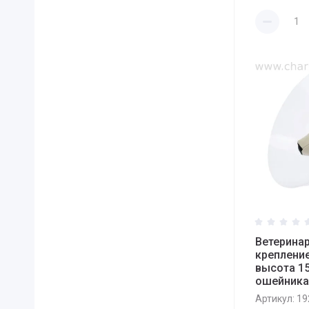
Ветерина
креплени
высота 15
ошейника
Артикул:
19