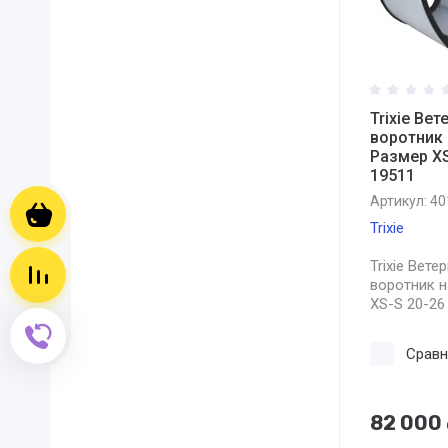
Trixie Ве
воротник 
Размер XS
19511
Артикул:
40
Корзина пуста
Trixie
Trixie Вет
Сравнение пусто
воротник н
XS-S 20-26
Обратный звонок
Сравн
82 000