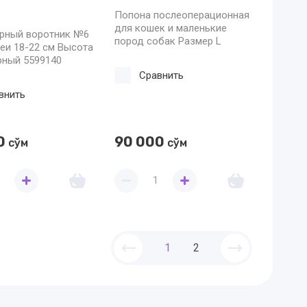
Попона послеоперационная
для кошек и маленькие
арный воротник №6
пород собак Размер L
еи 18-22 см Высота
рный 5599140
Сравнить
внить
0
90 000
сўм
сўм
1
2