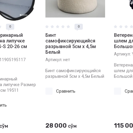
0
0
теринарный
Бинт
Ветерен
на липучке
самофиксирующийся
шлем дл
-S 20-26 см
разрывной 5см x 4,5м
Большой
Белый
Артикул:
11905195117
Артикул:
нет
Ветерена
Бинт самофиксирующийся
шлем для
разрывной 5см x 4,5м Белый
Большой
еринарный
а липучке Размер
 см 19511
Сравнить
Сра
ить
28 000
115 0
сўм
сўм