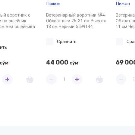
Пижон
Пижон
ый воротник с
Ветеринарный воротник №4
Ветерин
м на ошейник
Обхват шеи 26-31 см Высота
Обхват ш
см Без ошейника
13 см Чёрный 5599144
11 см Чё
Сравнить
Сра
ить
44 000
69 00
сўм
сўм