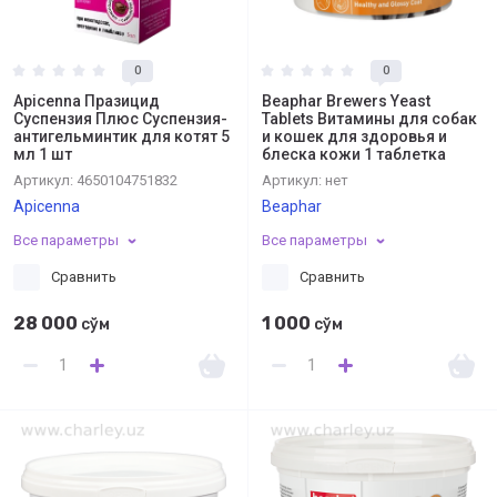
0
0
Apicenna Празицид
Beaphar Brewers Yeast
Суспензия Плюс Суспензия-
Tablets Витамины для собак
антигельминтик для котят 5
и кошек для здоровья и
мл 1 шт
блеска кожи 1 таблетка
Артикул:
4650104751832
Артикул:
нет
Apicenna
Beaphar
Все параметры
Все параметры
Сравнить
Сравнить
28 000
1 000
сўм
сўм