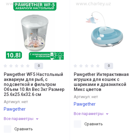
0
0
Pawgether WF5 Настольный
Pawgether Интерактивная
аквариум для рыб, с
игрушка для кошек c
подсветкой и фильтром
шариками и дразнилкой
Объем 10.8л Вес 3кг Размер
Микс цветов
25.6x25.6x32.6 см
Артикул:
нет
Артикул:
нет
Pawgether
Pawgether
Все параметры
Все параметры
Сравнить
Сравнить